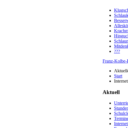
Klugsch
Schlau
Besserw
Alleskö
Krachm
Hinguc
Schlau
Mitden
???
Franz-Kolbe-
Aktuell
Start
Internet
Aktuell
Unterric
Stunde
Schulc
Termin
Internet