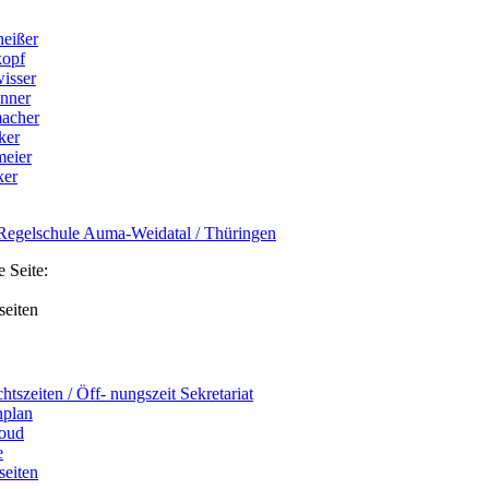
eißer
kopf
isser
nner
acher
ker
meier
ker
Regelschule Auma-Weidatal / Thüringen
e Seite:
seiten
htszeiten / Öff- nungszeit Sekretariat
nplan
loud
e
seiten