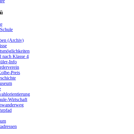
are
ü
te
 Schule
ben (Archiv)
üsse
ttsmöglichkeiten
 nach Klasse 4
üler-Info
rderverein
olbe-Preis
schichte
useum
e
ahlorientierung
le-Wirtschaft
enwanderweg
hrpfad
sum
adressen