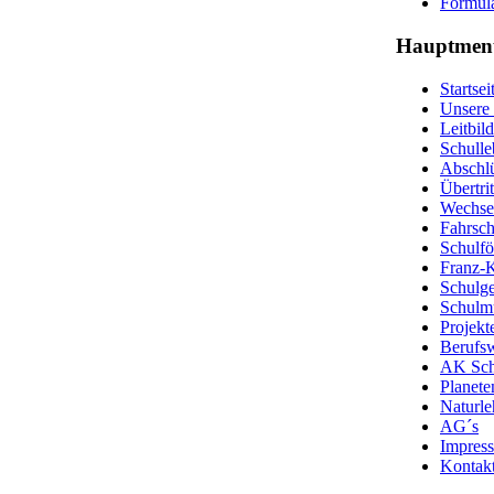
Formul
Hauptmen
Startsei
Unsere
Leitbild
Schulle
Abschl
Übertri
Wechsel
Fahrsch
Schulfö
Franz-K
Schulge
Schulm
Projekt
Berufsw
AK Schu
Planet
Naturle
AG´s
Impres
Kontakt