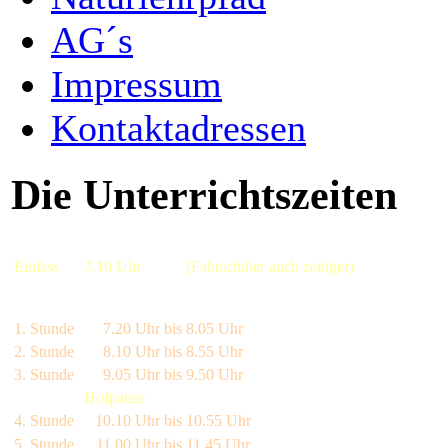
AG´s
Impressum
Kontaktadressen
Die Unterrichtszeiten
Einlass
7.10 Uhr
(Fahrschüler auch zeitiger)
1. Stunde
7.20 Uhr bis
8.05 Uhr
2. Stunde
8.10 Uhr bis
8.55 Uhr
3. Stunde
9.05 Uhr bis
9.50 Uhr
Hofpause
4. Stunde
10.10 Uhr bis
10.55 Uhr
5. Stunde
11.00 Uhr bis
11.45 Uhr